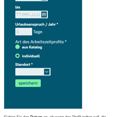
Geben Sie das
Datum
an
,
ab wann das Profil gelten soll, die