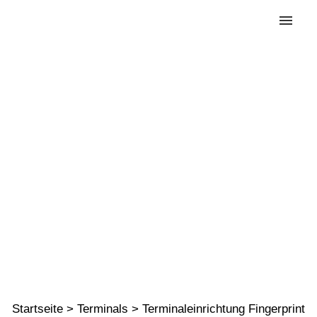
Terminalei
nrichtung
Fingerprint
Startseite
>
Terminals
>
Terminaleinrichtung Fingerprint