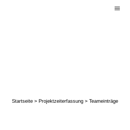
Teameinträ
ge
Startseite
>
Projektzeiterfassung
>
Teameinträge